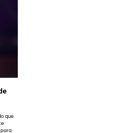
de
do que
te
 para