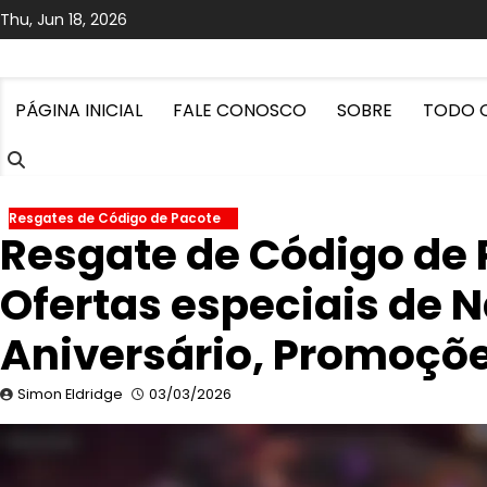
Skip
Thu, Jun 18, 2026
to
content
PÁGINA INICIAL
FALE CONOSCO
SOBRE
TODO 
Resgates de Código de Pacote
Resgate de Código de 
Ofertas especiais de N
Aniversário, Promoçõ
Simon Eldridge
03/03/2026