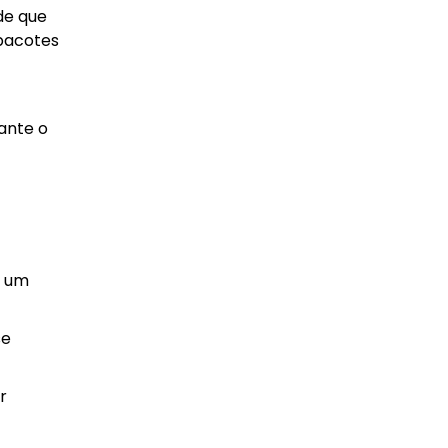
de que
 pacotes
ante o
m um
se
r