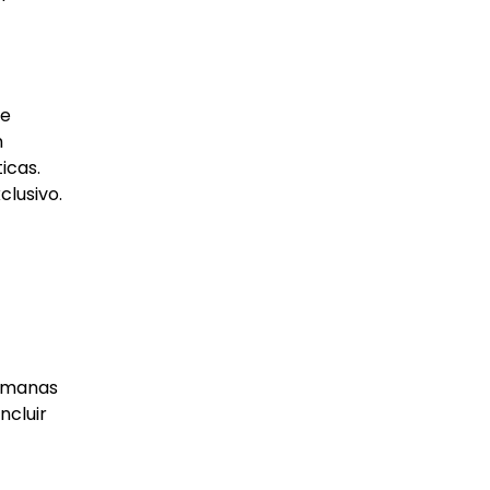
ue
m
icas.
lusivo.
semanas
ncluir