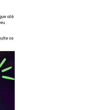
egue até
seu
sulte os