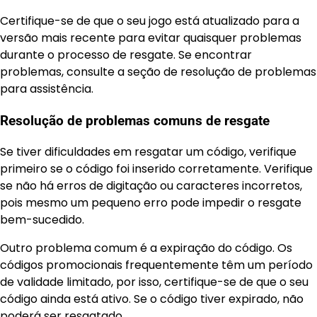
Certifique-se de que o seu jogo está atualizado para a
versão mais recente para evitar quaisquer problemas
durante o processo de resgate. Se encontrar
problemas, consulte a seção de resolução de problemas
para assistência.
Resolução de problemas comuns de resgate
Se tiver dificuldades em resgatar um código, verifique
primeiro se o código foi inserido corretamente. Verifique
se não há erros de digitação ou caracteres incorretos,
pois mesmo um pequeno erro pode impedir o resgate
bem-sucedido.
Outro problema comum é a expiração do código. Os
códigos promocionais frequentemente têm um período
de validade limitado, por isso, certifique-se de que o seu
código ainda está ativo. Se o código tiver expirado, não
poderá ser resgatado.