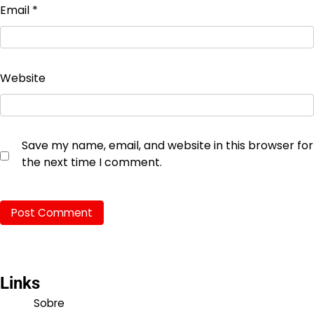
Email
*
Website
Save my name, email, and website in this browser for
the next time I comment.
Links
Sobre