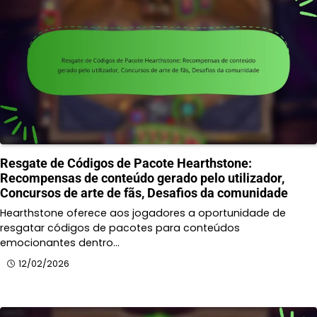
Resgate de Códigos de Pacote Hearthstone:
Recompensas de conteúdo gerado pelo utilizador,
Concursos de arte de fãs, Desafios da comunidade
Hearthstone oferece aos jogadores a oportunidade de
resgatar códigos de pacotes para conteúdos
emocionantes dentro…
12/02/2026