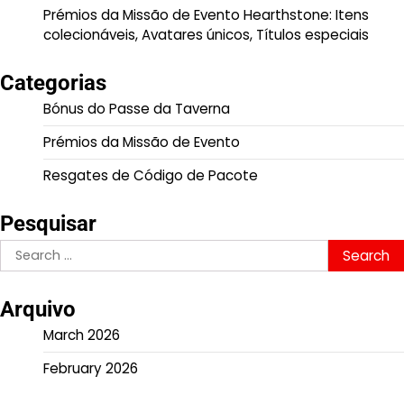
Prémios da Missão de Evento Hearthstone: Itens
colecionáveis, Avatares únicos, Títulos especiais
Categorias
Bónus do Passe da Taverna
Prémios da Missão de Evento
Resgates de Código de Pacote
Pesquisar
Search
for:
Arquivo
March 2026
February 2026