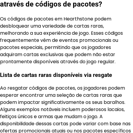
através de códigos de pacotes?
Os códigos de pacotes em Hearthstone podem
desbloquear uma variedade de cartas raras,
melhorando a sua experiência de jogo. Esses códigos
frequentemente vêm de eventos promocionais ou
pacotes especiais, permitindo que os jogadores
adquiram cartas exclusivas que podem não estar
prontamente disponíveis através do jogo regular.
Lista de cartas raras disponíveis via resgate
Ao resgatar códigos de pacotes, os jogadores podem
esperar encontrar uma seleção de cartas raras que
podem impactar significativamente os seus baralhos.
Alguns exemplos notáveis incluem poderosos lacaios,
feitiços únicos e armas que mudam o jogo. A
disponibilidade dessas cartas pode variar com base nas
ofertas promocionais atuais ou nos pacotes específicos