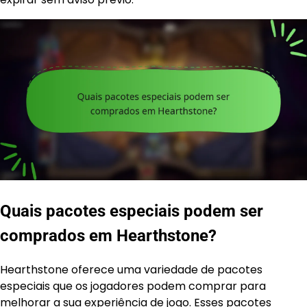
Quais pacotes especiais podem ser
comprados em Hearthstone?
Hearthstone oferece uma variedade de pacotes
especiais que os jogadores podem comprar para
melhorar a sua experiência de jogo. Esses pacotes