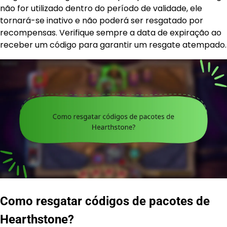
não for utilizado dentro do período de validade, ele
tornará-se inativo e não poderá ser resgatado por
recompensas. Verifique sempre a data de expiração ao
receber um código para garantir um resgate atempado.
Como resgatar códigos de pacotes de
Hearthstone?