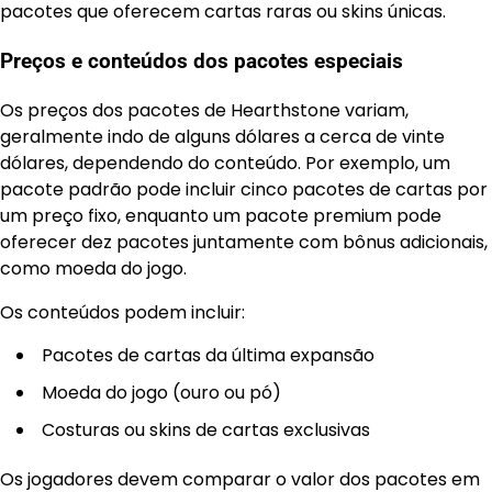
pacotes que oferecem cartas raras ou skins únicas.
Preços e conteúdos dos pacotes especiais
Os preços dos pacotes de Hearthstone variam,
geralmente indo de alguns dólares a cerca de vinte
dólares, dependendo do conteúdo. Por exemplo, um
pacote padrão pode incluir cinco pacotes de cartas por
um preço fixo, enquanto um pacote premium pode
oferecer dez pacotes juntamente com bônus adicionais,
como moeda do jogo.
Os conteúdos podem incluir:
Pacotes de cartas da última expansão
Moeda do jogo (ouro ou pó)
Costuras ou skins de cartas exclusivas
Os jogadores devem comparar o valor dos pacotes em