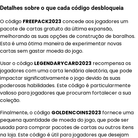
Detalhes sobre o que cada código desbloqueia
O código
FREEPACK2023
concede aos jogadores um
pacote de cartas gratuito da última expansão,
melhorando as suas opções de construção de baralhos.
Esta é uma ótima maneira de experimentar novas
cartas sem gastar moeda do jogo.
Usar o código
LEGENDARYCARD2023
recompensa os
jogadores com uma carta lendária aleatória, que pode
impactar significativamente o jogo devido às suas
poderosas habilidades. Este código é particularmente
valioso para jogadores que procuram fortalecer a sua
coleção.
Finalmente, o código
GOLDENCOINS2023
fornece uma
pequena quantidade de moeda do jogo, que pode ser
usada para comprar pacotes de cartas ou outros itens
na loja. Este código é útil para jogadores que desejam