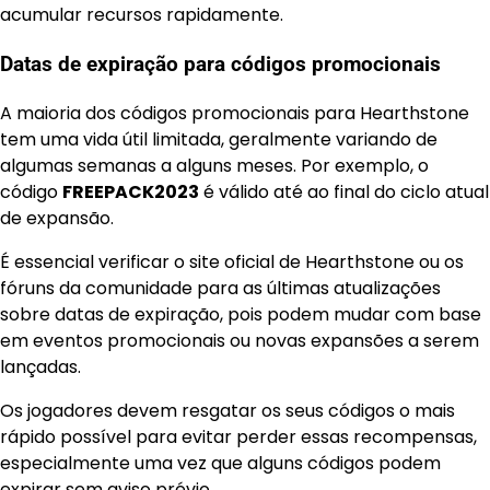
acumular recursos rapidamente.
Datas de expiração para códigos promocionais
A maioria dos códigos promocionais para Hearthstone
tem uma vida útil limitada, geralmente variando de
algumas semanas a alguns meses. Por exemplo, o
código
FREEPACK2023
é válido até ao final do ciclo atual
de expansão.
É essencial verificar o site oficial de Hearthstone ou os
fóruns da comunidade para as últimas atualizações
sobre datas de expiração, pois podem mudar com base
em eventos promocionais ou novas expansões a serem
lançadas.
Os jogadores devem resgatar os seus códigos o mais
rápido possível para evitar perder essas recompensas,
especialmente uma vez que alguns códigos podem
expirar sem aviso prévio.