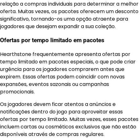
relação a compras individuais para determinar a melhor
oferta. Muitas vezes, os pacotes oferecem um desconto
significativo, tornando-os uma opção atraente para
jogadores que desejam expandir a sua coleção.
Ofertas por tempo limitado em pacotes
Hearthstone frequentemente apresenta ofertas por
tempo limitado em pacotes especiais, o que pode criar
urgência para os jogadores comprarem antes que
expirem. Essas ofertas podem coincidir com novas
expansões, eventos sazonais ou campanhas
promocionais.
Os jogadores devem ficar atentos a anúncios e
notificações dentro do jogo para aproveitar essas
ofertas por tempo limitado. Muitas vezes, esses pacotes
incluem cartas ou cosméticos exclusivos que não estão
disponíveis através de compras regulares.