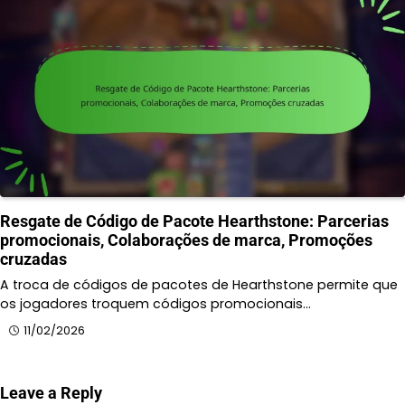
Resgate de Código de Pacote Hearthstone: Parcerias
promocionais, Colaborações de marca, Promoções
cruzadas
A troca de códigos de pacotes de Hearthstone permite que
os jogadores troquem códigos promocionais…
11/02/2026
Leave a Reply