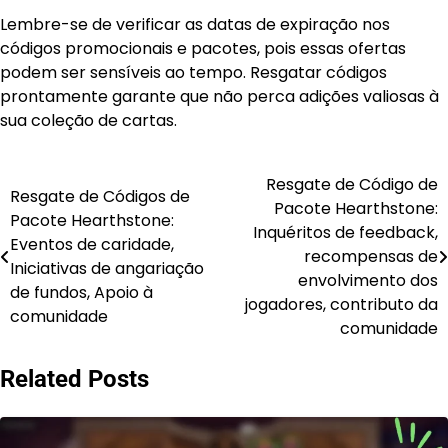
Lembre-se de verificar as datas de expiração nos
códigos promocionais e pacotes, pois essas ofertas
podem ser sensíveis ao tempo. Resgatar códigos
prontamente garante que não perca adições valiosas à
sua coleção de cartas.
Resgate de Código de
Post
Resgate de Códigos de
Pacote Hearthstone:
Pacote Hearthstone:
navigation
Inquéritos de feedback,
Eventos de caridade,
recompensas de
Iniciativas de angariação
envolvimento dos
de fundos, Apoio à
jogadores, contributo da
comunidade
comunidade
Related Posts