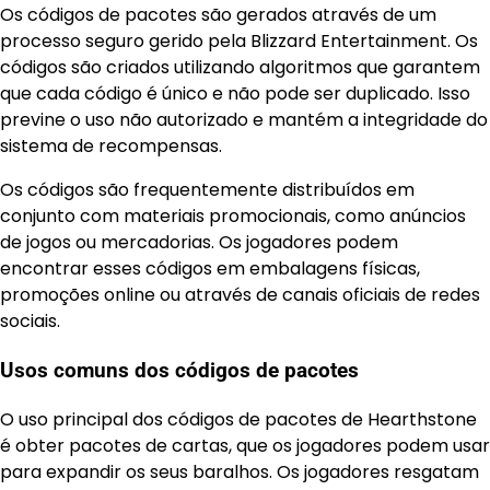
Os códigos de pacotes são gerados através de um
processo seguro gerido pela Blizzard Entertainment. Os
códigos são criados utilizando algoritmos que garantem
que cada código é único e não pode ser duplicado. Isso
previne o uso não autorizado e mantém a integridade do
sistema de recompensas.
Os códigos são frequentemente distribuídos em
conjunto com materiais promocionais, como anúncios
de jogos ou mercadorias. Os jogadores podem
encontrar esses códigos em embalagens físicas,
promoções online ou através de canais oficiais de redes
sociais.
Usos comuns dos códigos de pacotes
O uso principal dos códigos de pacotes de Hearthstone
é obter pacotes de cartas, que os jogadores podem usar
para expandir os seus baralhos. Os jogadores resgatam