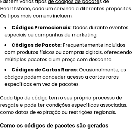
Existem vários tipos
de códigos de pacote
s de
Hearthstone, cada um servindo a diferentes propósitos.
Os tipos mais comuns incluem:
Códigos Promocionais:
Dados durante eventos
especiais ou campanhas de marketing.
Códigos de Pacote:
Frequentemente incluídos
com produtos físicos ou compras digitais, oferecendo
múltiplos pacotes a um preço com desconto.
Códigos de Cartas Raras:
Ocasionalmente, os
códigos podem conceder acesso a cartas raras
específicas em vez de pacotes.
Cada tipo de código tem o seu próprio processo de
resgate e pode ter condições específicas associadas,
como datas de expiração ou restrições regionais.
Como os códigos de pacotes são gerados